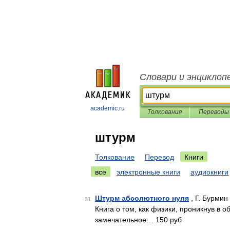
Словари и энциклоп
academic.ru
Толкования
Переводы
штурм
Толкование
Перевод
Книги
все
электронные книги
аудиокниги
Штурм абсолютного нуля
, Г. Бурмин
31
Книга о том, как физики, проникнув в 
замечательное… 150 руб