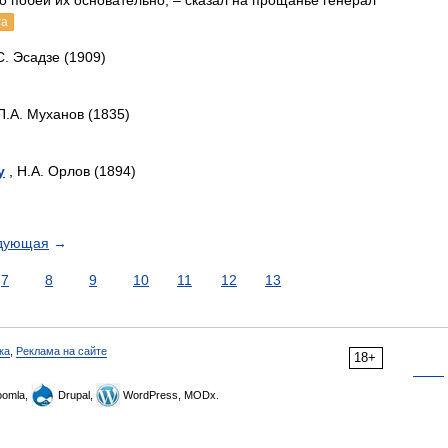
о побей их основательно, – сказал на прощанье генерал
га
С. Эсадзе (1909)
П.А. Муханов (1835)
у
, Н.А. Орлов (1894)
дующая
→
7
8
9
10
11
12
13
ка
,
Реклама на сайте
18+
omla,
Drupal,
WordPress, MODx.