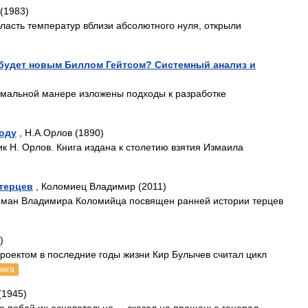
 (1983)
область температур вблизи абсолютного нуля, открыли
 будет новым Биллом Гейтсом? Системный анализ и
ормальной манере изложены подходы к разработке
оду
, Н.А.Орлов (1890)
к Н. Орлов. Книга издана к столетию взятия Измаила
 терцев
, Коломиец Владимир (2011)
оман Владимира Коломийца посвящен ранней истории терцев
)
оектом в последние годы жизни Кир Булычев считал цикл
нига
(1945)