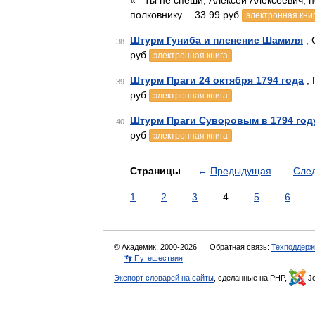
«– Ты не спеши, Алексей Алексеевич, н
полковнику… 33.99 руб
электронная кни
Штурм Гуниба и пленение Шамиля
, 
38
руб
электронная книга
Штурм Праги 24 октября 1794 года
, 
39
руб
электронная книга
Штурм Праги Суворовым в 1794 год
40
руб
электронная книга
Страницы
←
Предыдущая
Сле
1
2
3
4
5
6
© Академик, 2000-2026
Обратная связь:
Техподдерж
👣 Путешествия
Экспорт словарей на сайты
, сделанные на PHP,
Jo