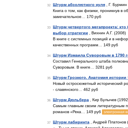
Штурм абсолютного нуля
, Г. Бурмин
32
Книга о том, как физики, проникнув в 
замечательное… 170 руб
Штурм четвертого мегапроекта: кто
33
выбор стратегии
, Вихнин А.Г. (2008)
В книге с системных позиций и в неф
качественных программ… 149 руб
Штурм Измаила Суворовым в 1790 г
34
Составил Генерального штаба полковни
Суворовым. В книге… 3281 руб
Штурм Грозного. Анатомия истории
35
Новый остросюжетный исторический р
- славянского… 462 руб
Штурм Дюльбера
, Кир Булычев (1992
36
Самым главным своим литературным пр
романов «Река… 149 руб
электронная к
Штурм лабиринта
, Андрей Платонов 
37